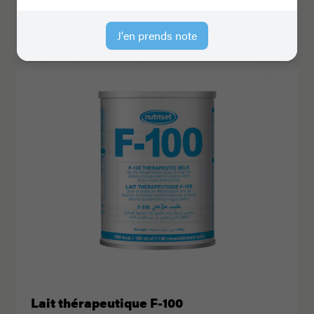
Poudre à reconstituer en phase initiale du
traitement de la MAS, selon le protocole de l’OMS
J'en prends note
Lait thérapeutique F-100