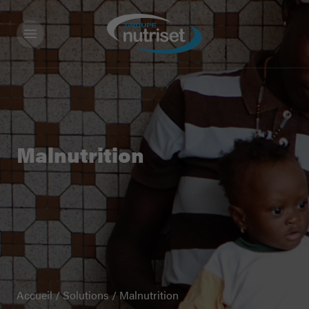
Malnutrition
Accueil
/
Solutions
/
Malnutrition