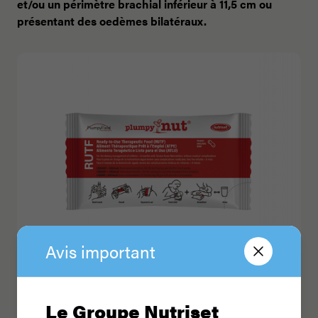
et/ou un périmètre brachial inférieur à 11,5 cm ou
présentant des oedèmes bilatéraux.
Avis important
Plumpy’Nut®
Le Groupe Nutriset