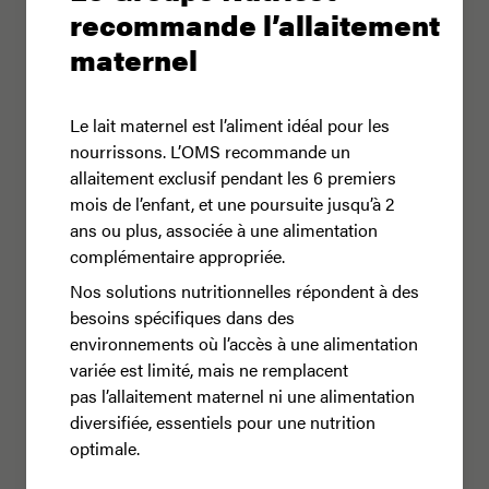
Premier RUTF - Aliment thérapeutique prêt à
recommande l’allaitement
l'emploi, en ambulatoire avec visites médicales
maternel
régulières
Le lait maternel est l’aliment idéal pour les
nourrissons. L’OMS recommande un
allaitement exclusif pendant les 6 premiers
mois de l’enfant, et une poursuite jusqu’à 2
ans ou plus, associée à une alimentation
complémentaire appropriée.
Nos solutions nutritionnelles répondent à des
besoins spécifiques dans des
environnements où l’accès à une alimentation
variée est limité, mais ne remplacent
pas l’allaitement maternel ni une alimentation
diversifiée, essentiels pour une nutrition
optimale.
Lait thérapeutique F-75